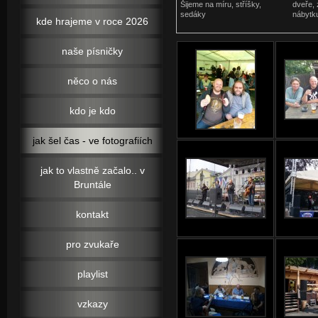
Šijeme na míru, stříšky,
dveře,
sedáky
nábytk
kde hrajeme v roce 2026
naše písničky
něco o nás
kdo je kdo
jak šel čas - ve fotografiích
jak to vlastně začalo.. v
Bruntále
kontakt
pro zvukaře
playlist
vzkazy