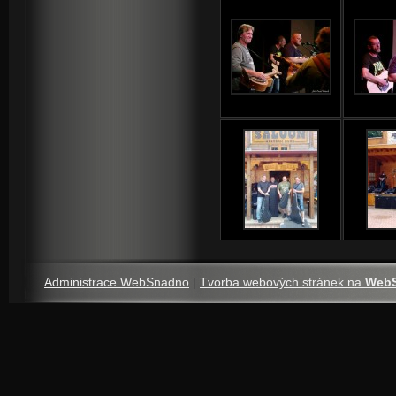
Administrace WebSnadno
|
Tvorba webových stránek na
Web