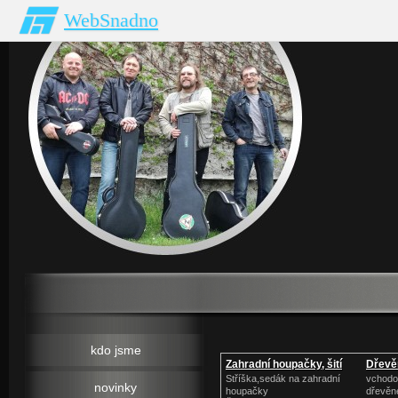
WebSnadno
kdo jsme
Zahradní houpačky, šití
Dřevě
Stříška,sedák na zahradní
vchodov
novinky
houpačky
dřevěn