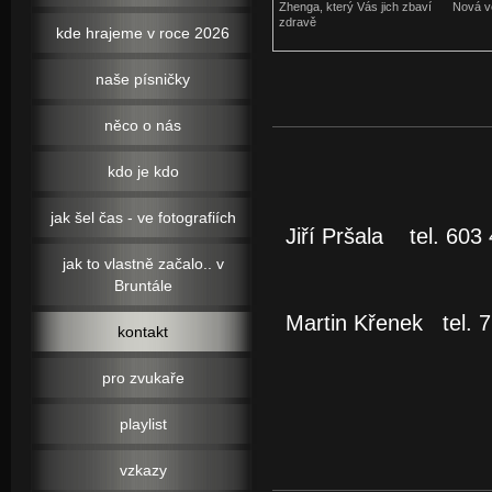
Zhenga, který Vás jich zbaví
Nová v
zdravě
kde hrajeme v roce 2026
naše písničky
něco o nás
kdo je kdo
jak šel čas - ve fotografiích
Jiří Pršala tel. 60
jak to vlastně začalo.. v
Bruntále
Martin Křenek tel. 
kontakt
pro zvukaře
playlist
vzkazy