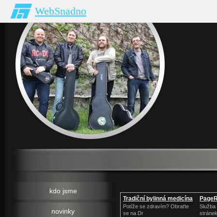
WebSnadno
kdo jsme
Tradiční bylinná medicína
PageR
Potíže se zdravím? Obraťte
Služba
novinky
se na Dr
stráne