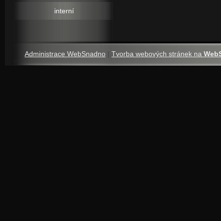
interní
Administrace WebSnadno
|
Tvorba webových stránek na
Web