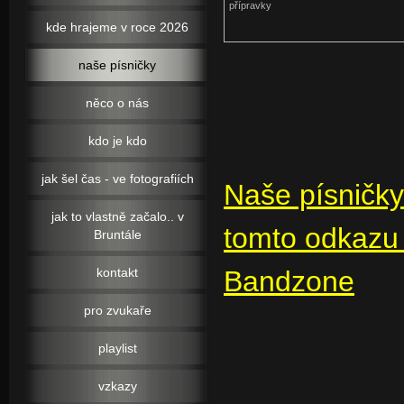
přípravky
kde hrajeme v roce 2026
naše písničky
něco o nás
kdo je kdo
jak šel čas - ve fotografiích
Naše písničky
jak to vlastně začalo.. v
tomt
Bruntále
kontakt
Bandzone
pro zvukaře
playlist
vzkazy